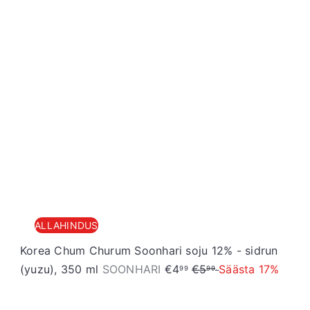
S
t
o
r
e
ALLAHINDUS
Korea Chum Churum Soonhari soju 12% - sidrun
S
T
(yuzu), 350 ml
SOONHARI
€4
€5
Säästa 17%
99
99
o
a
o
v