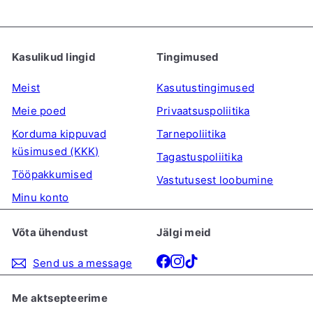
S
t
o
Kasulikud lingid
Tingimused
r
Meist
Kasutustingimused
e
Meie poed
Privaatsuspoliitika
Korduma kippuvad
Tarnepoliitika
küsimused (KKK)
Tagastuspoliitika
Tööpakkumised
Vastutusest loobumine
Minu konto
Võta ühendust
Jälgi meid
Facebook
Instagram
TikTok
Send us a message
Me aktsepteerime