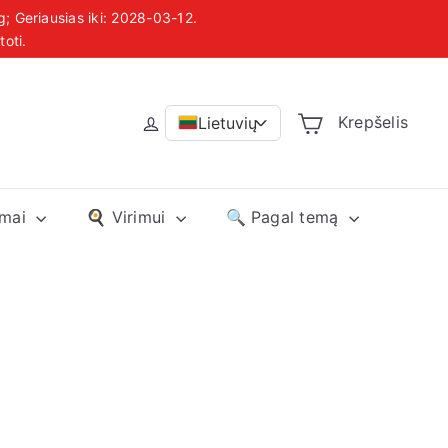
toti.
 Lietuvoje
Krepšelis
Lietuvių
>
imai
🍳 Virimui
🔍 Pagal temą