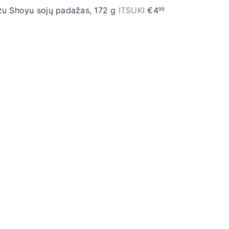
uzu Shoyu sojų padažas, 172 g
ITSUKI
€4
99