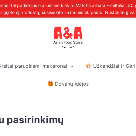
įsigijote šį produktą, susisiekite su mumis el. paštu. Nustokite jį var
 pristatymas užsakymams virš 39 € visoje Estijoje, Latvijoje ir
Sustabdyti
skaidrių
demonstraciją
A
&
A
A
s
Greitai paruošiami makaronai
🍿 Užkandžiai ir Gėr
i
a
n
🎁 Dovanų idėjos
F
o
o
d
u pasirinkimų
S
t