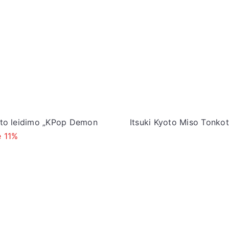
boto leidimo „KPop Demon
Itsuki Kyoto Miso Tonko
e 11%
Į
d
ė
t
i
į