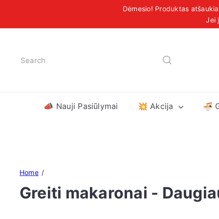
Jei 
Praleisti
Nemokamas
turinį
Search
📣 Nauji Pasiūlymai
💥 Akcija
🍜 
Home
Greiti makaronai - Daugia