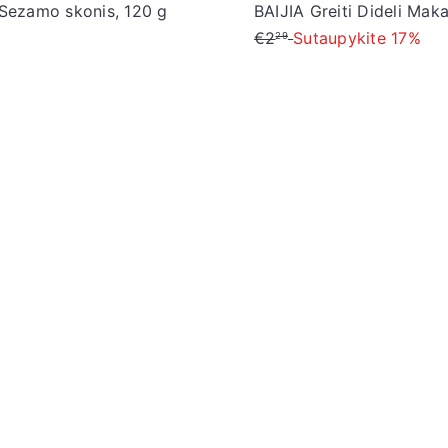
 Sezamo skonis, 120 g
BAIJIA Greiti Dideli Mak
€2
Sutaupykite 17%
29
Į
d
ė
t
i
į
k
r
e
p
š
e
l
į