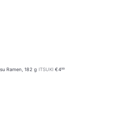
tsu Ramen, 182 g
ITSUKI
€4
99
Į
d
ė
t
i
į