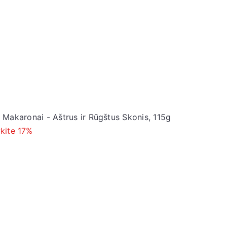
s Makaronai - Aštrus ir Rūgštus Skonis, 115g
kite 17%