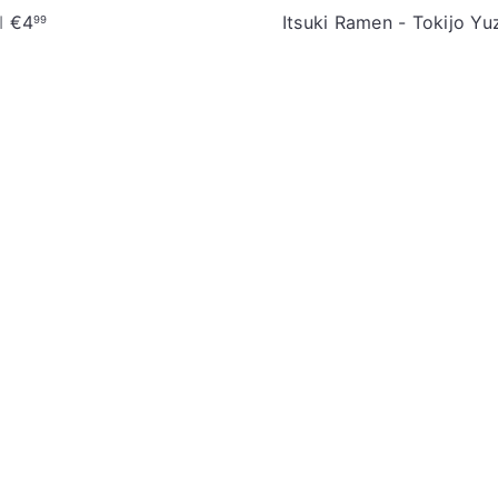
I
€4
Itsuki Ramen - Tokijo Y
99