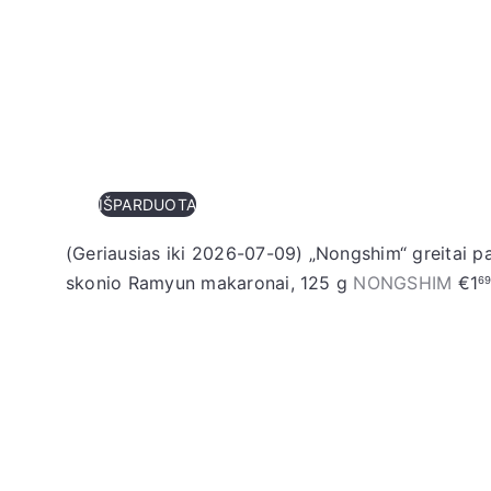
IŠPARDUOTA
(Geriausias iki 2026-07-09) „Nongshim“ greitai p
S
skonio Ramyun makaronai, 125 g
NONGSHIM
€1
6
a
l
e
p
r
i
c