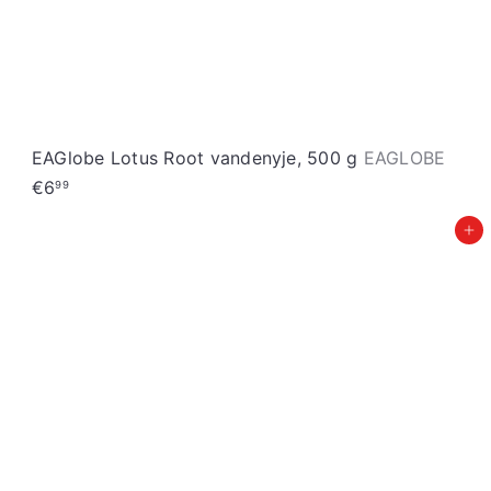
EAGlobe Lotus Root vandenyje, 500 g
EAGLOBE
€6
99
Įdėti į krepšelį