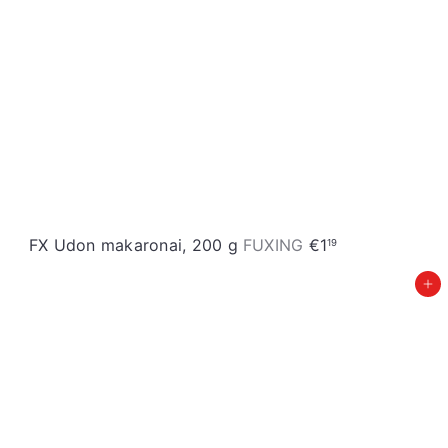
FX Udon makaronai, 200 g
FUXING
€1
19
Įdėti į krepšelį