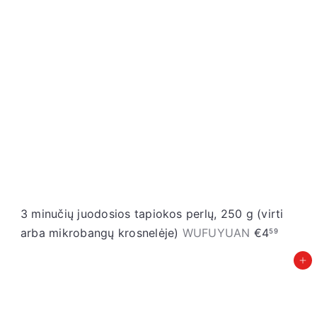
3 minučių juodosios tapiokos perlų, 250 g (virti
arba mikrobangų krosnelėje)
WUFUYUAN
€4
59
Įdėti į krepšelį