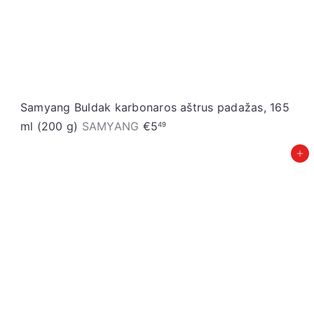
Samyang Buldak karbonaros aštrus padažas, 165
ml (200 g)
SAMYANG
€5
49
Įdėti į krepšelį