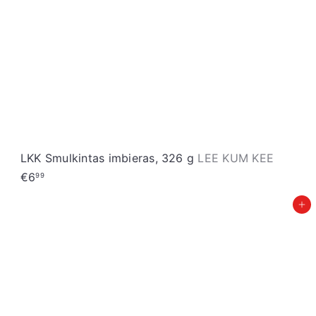
LKK Smulkintas imbieras, 326 g
LEE KUM KEE
€6
99
Įdėti į krepšelį