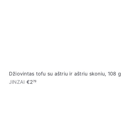
Džiovintas tofu su aštriu ir aštriu skoniu, 108 g
JINZAI
€2
79