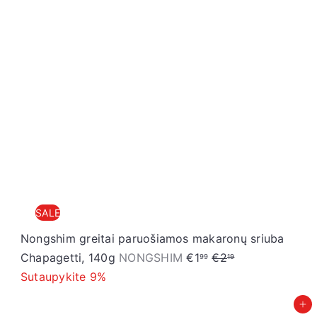
SALE
Nongshim greitai paruošiamos makaronų sriuba
S
R
Chapagetti, 140g
NONGSHIM
€1
€2
99
19
a
e
Sutaupykite 9%
l
g
Įdėti į krepšelį
e
u