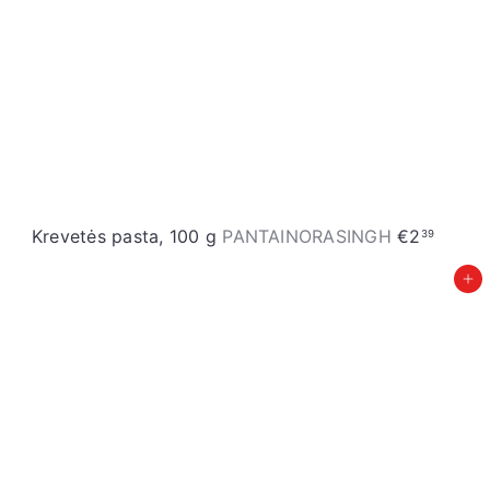
c
e
Krevetės pasta, 100 g
PANTAINORASINGH
€2
39
Įdėti į krepšelį