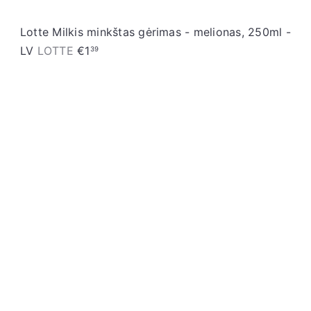
Lotte Milkis minkštas gėrimas - melionas, 250ml -
LV
LOTTE
€1
39