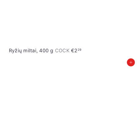
Ryžių miltai, 400 g
COCK
€2
29
Įdėti į krepšelį