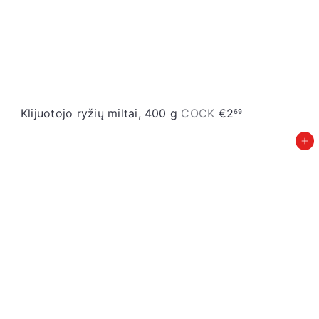
Klijuotojo ryžių miltai, 400 g
COCK
€2
69
Įdėti į krepšelį