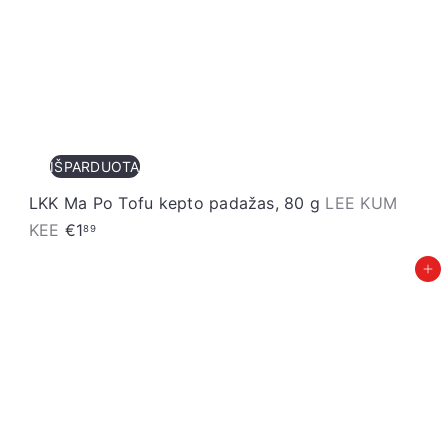
IŠPARDUOTA
LKK Ma Po Tofu kepto padažas, 80 g
LEE KUM
KEE
€1
89
Įdėti į krepšelį