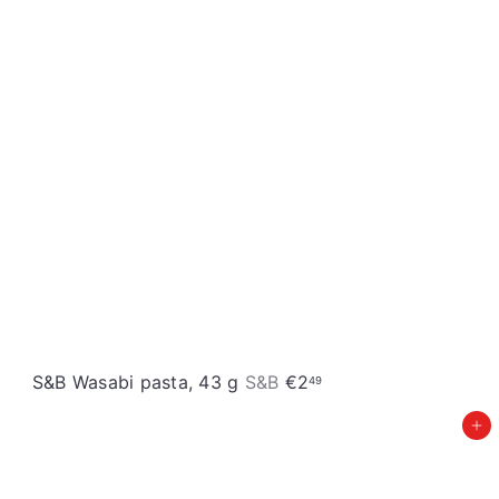
S&B Wasabi pasta, 43 g
S&B
€2
49
Įdėti į krepšelį