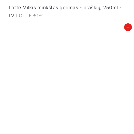
Lotte Milkis minkštas gėrimas - braškių, 250ml -
LV
LOTTE
€1
39
Įdėti į krepšelį