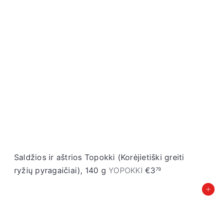
Saldžios ir aštrios Topokki (Korėjietiški greiti
ryžių pyragaičiai), 140 g
YOPOKKI
€3
79
Įdėti į krepšelį