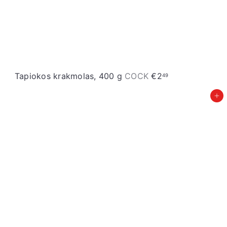
e
Tapiokos krakmolas, 400 g
COCK
€2
49
Įdėti į krepšelį