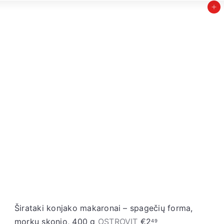
Įdėti į krepšelį
S
t
o
r
e
Širataki konjako makaronai – spagečių forma,
morkų skonio, 400 g
OSTROVIT
€2
49