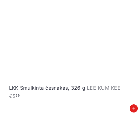
LKK Smulkinta česnakas, 326 g
LEE KUM KEE
€5
59
Įdėti į krepšelį