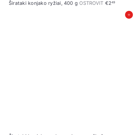
Širataki konjako ryžiai, 400 g
OSTROVIT
€2
49
Įdėti į krepšelį