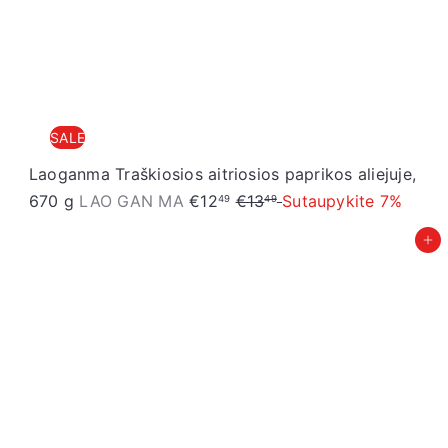
SALE
Laoganma Traškiosios aitriosios paprikos aliejuje,
S
R
670 g
LAO GAN MA
€12
€13
Sutaupykite 7%
49
49
a
e
Įdėti į krepšelį
l
g
e
u
p
l
r
a
i
r
c
p
e
r
i