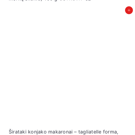
Įdėti į krepšelį
Širataki konjako makaronai – tagliatelle forma,