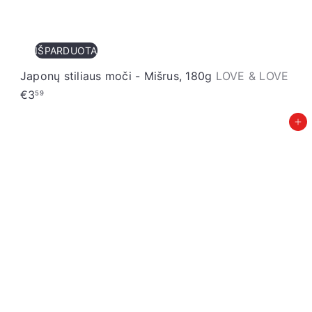
IŠPARDUOTA
Japonų stiliaus moči - Mišrus, 180g
LOVE & LOVE
€3
59
Įdėti į krepšelį