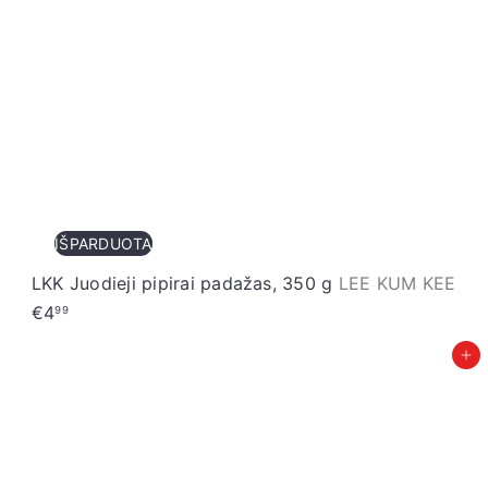
IŠPARDUOTA
LKK Juodieji pipirai padažas, 350 g
LEE KUM KEE
€4
99
Įdėti į krepšelį