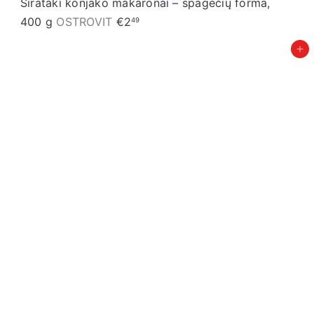
Širataki konjako makaronai – spagečių forma,
400 g
OSTROVIT
€2
49
Įdėti į krepšelį