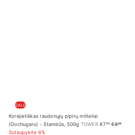
p
l
r
a
i
r
c
p
e
r
i
c
e
SALE
Korėjietiškas raudonųjų pipirų milteliai
S
R
(Gochugaru) - Stambūs, 500g
TOWER
€7
€8
99
49
a
e
Sutaupykite 6%