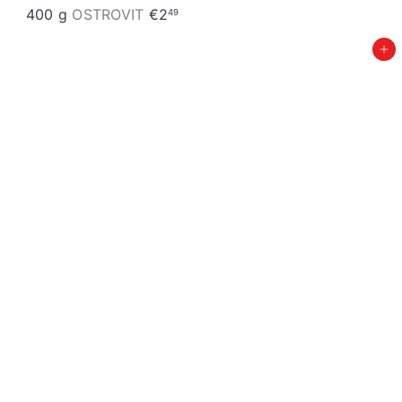
400 g
OSTROVIT
€2
49
Įdėti į krepšelį