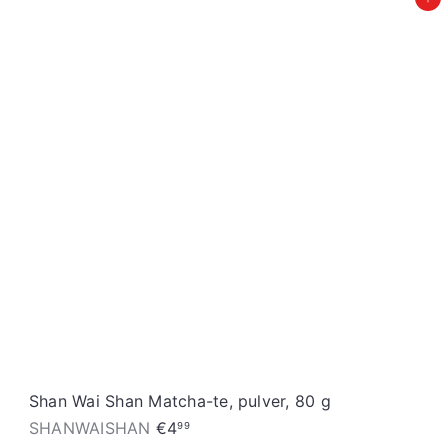
Įdėti į krepšelį
Shan Wai Shan Matcha-te, pulver, 80 g
SHANWAISHAN
€4
99