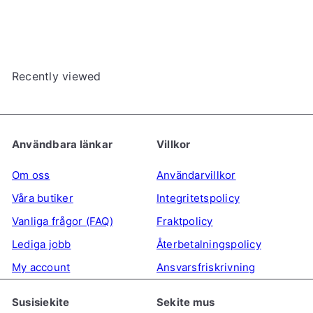
Recently viewed
Användbara länkar
Villkor
Om oss
Användarvillkor
Våra butiker
Integritetspolicy
Vanliga frågor (FAQ)
Fraktpolicy
Lediga jobb
Återbetalningspolicy
My account
Ansvarsfriskrivning
Susisiekite
Sekite mus