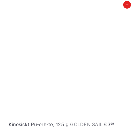
Įdėti į krepšelį
Kinesiskt Pu-erh-te, 125 g
GOLDEN SAIL
€3
99