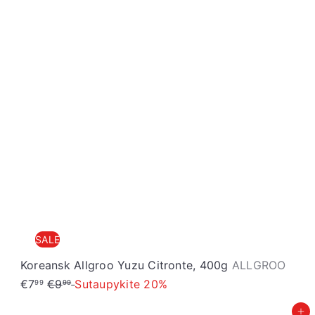
SALE
S
Koreansk Allgroo Yuzu Citronte, 400g
ALLGROO
R
a
€7
€9
Sutaupykite 20%
99
99
e
l
Įdėti į krepšelį