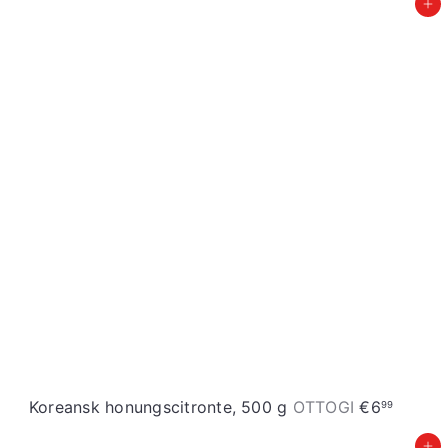
Įdėti į krepšelį
Koreansk honungscitronte, 500 g
OTTOGI
€6
99