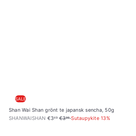
S
t
o
r
e
SALE
Shan Wai Shan grönt te japansk sencha, 50g
S
R
SHANWAISHAN
€3
€3
Sutaupykite 13%
49
99
a
e
l
g