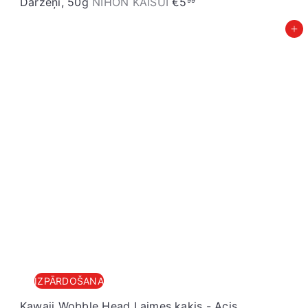
Dārzeņi, 50g
NIHON KAISUI
€5
99
Pievienot grozam
IZPĀRDOŠANA
Kawaii Wobble Head Laimes kaķis - Acis