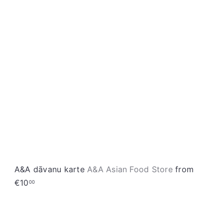
S
t
o
r
e
A&A dāvanu karte
A&A Asian Food Store
from
€10
00