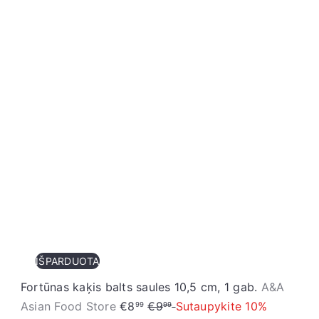
p
r
ā
a
r
s
d
t
o
ā
š
c
a
e
n
n
a
a
s
c
e
n
a
IŠPARDUOTA
Fortūnas kaķis balts saules 10,5 cm, 1 gab.
A&A
I
P
Asian Food Store
€8
€9
Sutaupykite 10%
99
99