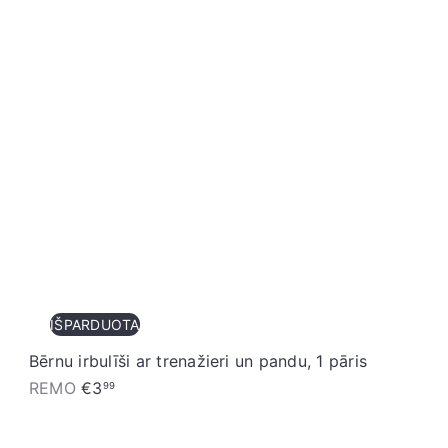
IŠPARDUOTA
Bērnu irbulīši ar trenažieri un pandu, 1 pāris
REMO
€3
99