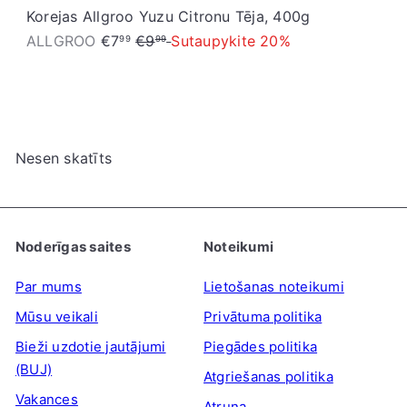
Korejas Allgroo Yuzu Citronu Tēja, 400g
I
P
ALLGROO
€7
€9
Sutaupykite 20%
99
99
z
a
p
r
ā
a
r
s
Nesen skatīts
d
t
o
ā
š
c
a
e
Noderīgas saites
Noteikumi
n
n
a
a
Par mums
Lietošanas noteikumi
s
Mūsu veikali
Privātuma politika
c
Bieži uzdotie jautājumi
Piegādes politika
e
(BUJ)
Atgriešanas politika
n
Vakances
Atruna