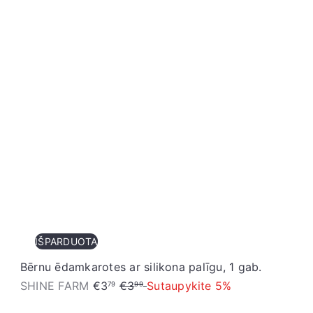
IŠPARDUOTA
Bērnu ēdamkarotes ar silikona palīgu, 1 gab.
I
P
SHINE FARM
€3
€3
Sutaupykite 5%
79
99
z
a