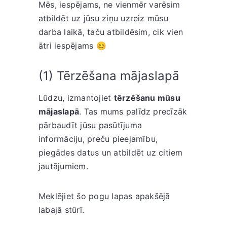
S
Mēs, iespējams, ne vienmēr varēsim
t
atbildēt uz jūsu ziņu uzreiz mūsu
o
darba laikā, taču atbildēsim, cik vien
r
ātri iespējams 😊
e
(1) Tērzēšana mājaslapā
Lūdzu, izmantojiet
tērzēšanu mūsu
mājaslapā
. Tas mums palīdz precīzāk
pārbaudīt jūsu pasūtījuma
informāciju, preču pieejamību,
piegādes datus un atbildēt uz citiem
jautājumiem.
Meklējiet šo pogu lapas apakšējā
labajā stūrī.