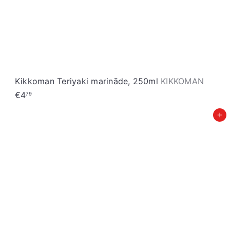
Kikkoman Teriyaki marināde, 250ml
KIKKOMAN
€4
79
Pievienot grozam