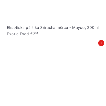
n
a
Eksotiska pārtika Sriracha mērce - Mayoo, 200ml
Exotic Food
€2
99
Pievienot grozam