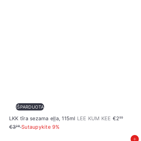
IŠPARDUOTA
I
P
LKK tīra sezama eļļa, 115ml
LEE KUM KEE
€2
99
z
a
€3
Sutaupykite 9%
29
p
r
Pievienot grozam