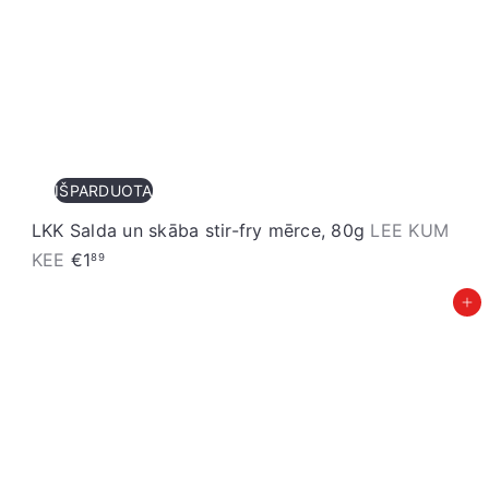
IŠPARDUOTA
LKK Salda un skāba stir-fry mērce, 80g
LEE KUM
KEE
€1
89
Pievienot grozam