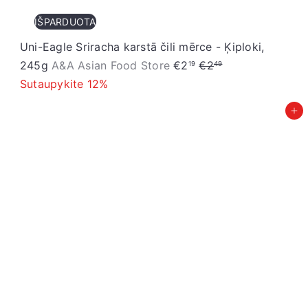
IŠPARDUOTA
Uni-Eagle Sriracha karstā čili mērce - Ķiploki,
I
P
245g
A&A Asian Food Store
€2
€2
19
49
z
a
Sutaupykite 12%
p
r
Pievienot grozam
ā
a
r
s
d
t
o
ā
š
c
a
e
n
n
a
a
s
c
e