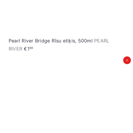
Pearl River Bridge Rīsu etiķis, 500ml
PEARL
RIVER
€1
99
Pievienot grozam