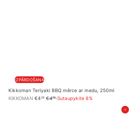
IZPĀRDOŠANA
Kikkoman Teriyaki BBQ mērce ar medu, 250ml
I
P
KIKKOMAN
€4
€4
Sutaupykite 8%
39
79
z
a
Pievienot grozam
p
r
ā
a
r
s