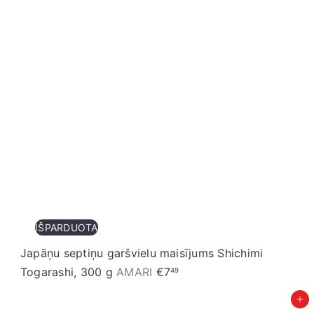
IŠPARDUOTA
Japāņu septiņu garšvielu maisījums Shichimi
Togarashi, 300 g
AMARI
€7
49
Pievienot grozam