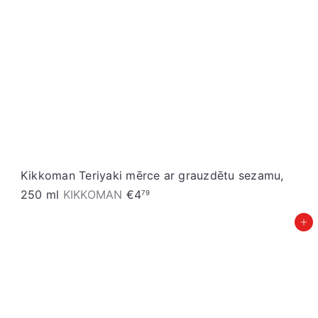
Kikkoman Teriyaki mērce ar grauzdētu sezamu,
250 ml
KIKKOMAN
€4
79
Pievienot grozam