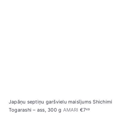
S
t
o
r
e
Japāņu septiņu garšvielu maisījums Shichimi
Togarashi – ass, 300 g
AMARI
€7
49