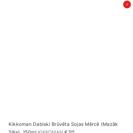
Pievienot grozam
Kikkoman Dabiski Brūvēta Sojas Mērcē (Mazāk
Sāls), 150ml
KIKKOMAN
€3
99