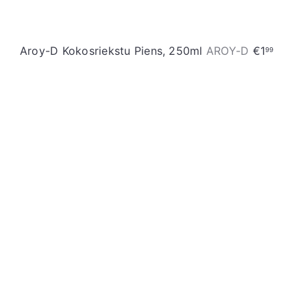
a
Aroy-D Kokosriekstu Piens, 250ml
AROY-D
€1
99