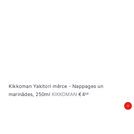
Kikkoman Yakitori mērce - Nappages un
marinādes, 250ml
KIKKOMAN
€4
59
Pievienot grozam