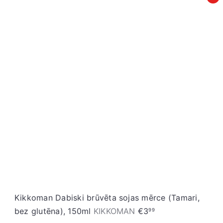
ā
a
r
s
d
t
o
ā
š
c
a
e
n
n
a
a
s
c
e
n
a
Kikkoman Dabiski brūvēta sojas mērce (Tamari,
bez glutēna), 150ml
KIKKOMAN
€3
99