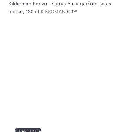
Kikkoman Ponzu - Citrus Yuzu garšota sojas
mērce, 150ml
KIKKOMAN
€3
99
IŠPARDUOTA