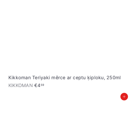
Kikkoman Teriyaki mērce ar ceptu ķiploku, 250ml
KIKKOMAN
€4
59
Pievienot grozam