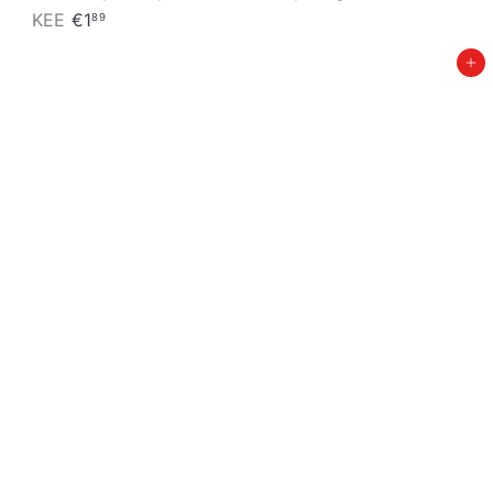
KEE
€1
89
Pievienot grozam