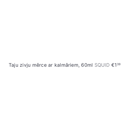
Taju zivju mērce ar kalmāriem, 60ml
SQUID
€1
39