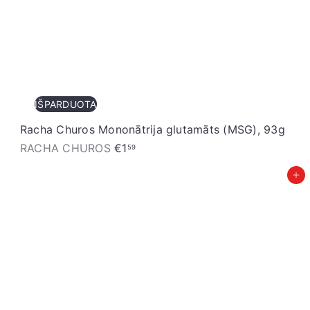
IŠPARDUOTA
Racha Churos Mononātrija glutamāts (MSG), 93g
RACHA CHUROS
€1
59
Pievienot grozam