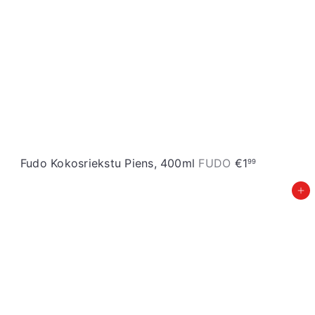
Fudo Kokosriekstu Piens, 400ml
FUDO
€1
99
Pievienot grozam