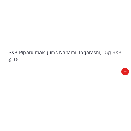
S&B Piparu maisījums Nanami Togarashi, 15g
S&B
€1
89
Pievienot grozam