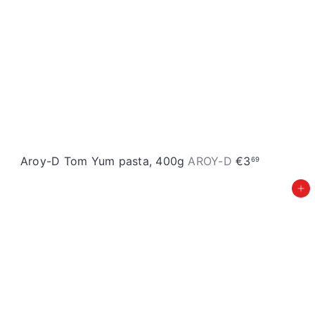
a
e
n
n
a
a
s
c
e
n
a
Aroy-D Tom Yum pasta, 400g
AROY-D
€3
69
Pievienot grozam