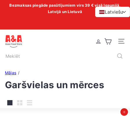
Praleisti
Bezmaksas piegāde pasūtījumiem virs 39 € visā Igaunijā,
Sustabdyti
turinį
Latviešu
Latvijā un Lietuvā
>
skaidrių
demonstraciją
A
Vietn
&
A
Meklēt
A
s
Mājas
i
Garšvielas un mērces
a
n
F
o
Liels
Mazs
Saraksts
Pievienot grozam
o
d