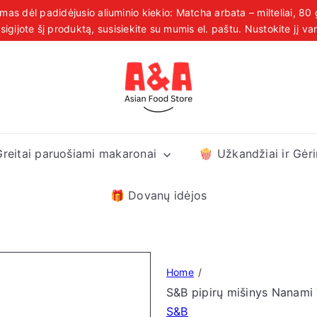
s dėl padidėjusio aliuminio kiekio: Matcha arbata – milteliai, 80 
Sustabdyti
 pristatymas užsakymams virš 39 € visoje Estijoje, Latvijoje ir
įsigijote šį produktą, susisiekite su mumis el. paštu. Nustokite jį var
skaidrių
demonstraciją
A
&
A
A
s
Greitai paruošiami makaronai
🍿 Užkandžiai ir Gėr
i
a
n
🎁 Dovanų idėjos
F
o
o
d
Home
S
S&B pipirų mišinys Nanami 
t
S&B