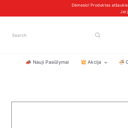
Praleisti
Dėmesio! Produktas atšaukiama
turinį
Nemokamas
Jei 
Search
📣 Nauji Pasiūlymai
💥 Akcija
🍜 