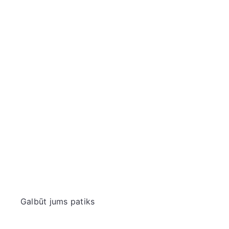
S&B pipirų mišinys Nanami Togarashi, 15 g
S&B
€
Galbūt jums patiks