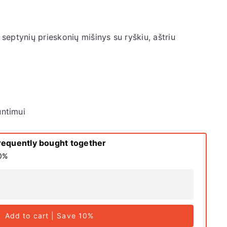
eptynių prieskonių mišinys su ryškiu, aštriu
untimui
requently bought together
10%
Add to cart | Save 10%