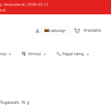
g; Geriausias iki: 2028-03-12.
 Lietuvoje
toti.
Krepšelis
Lietuvių
>
imai
🍳 Virimui
🔍 Pagal temą
Togarashi, 15 g