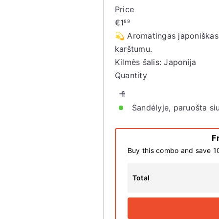
o
Price
r
Regular
€1
89
e
price
💫 Aromatingas japoniškas s
karštumu.
Kilmės šalis: Japonija
Quantity
Sandėlyje, paruošta si
F
Buy this combo and save 
Total