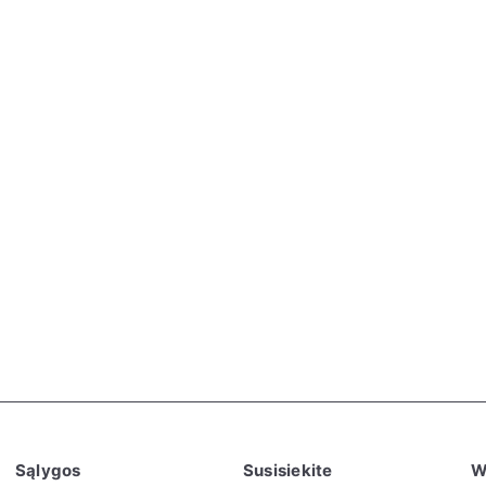
Sąlygos
Susisiekite
W