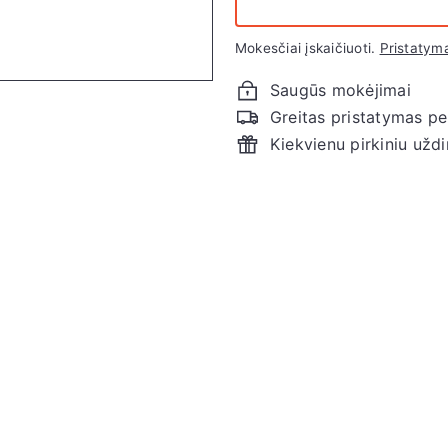
Mokesčiai įskaičiuoti.
Pristatym
Saugūs mokėjimai
Greitas pristatymas per 
Kiekvienu pirkiniu uždi
Į
d
ė
t
i
į
k
r