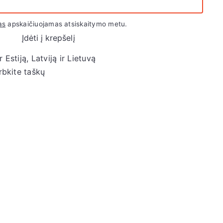
as
apskaičiuojamas atsiskaitymo metu.
Įdėti į krepšelį
Estiją, Latviją ir Lietuvą
rbkite taškų