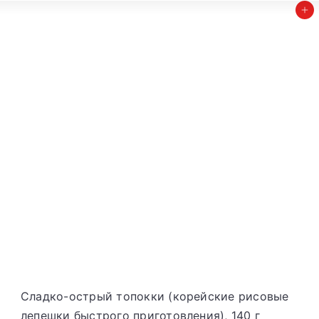
Добавить в корзину
S
t
o
r
e
Сладко-острый топокки (корейские рисовые
лепешки быстрого приготовления), 140 г