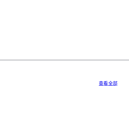
查看全部
加
入
购
物