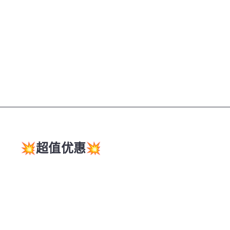
💥超值优惠💥
加
入
购
物