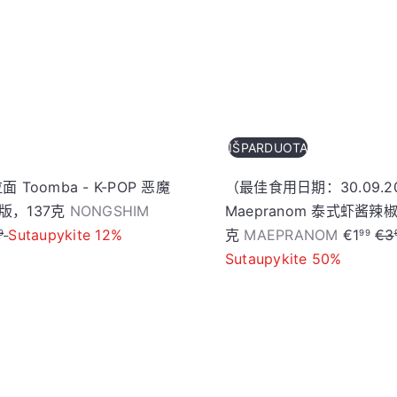
车
IŠPARDUOTA
 Toomba - K-POP 恶魔
（最佳食用日期：30.09.2
S
版，137克
NONGSHIM
Maepranom 泰式虾酱辣
a
S
R
Sutaupykite 12%
克
MAEPRANOM
€1
€3
9
99
l
a
e
Sutaupykite 50%
e
l
g
p
e
u
加
r
p
l
入
i
r
a
购
物
c
i
r
车