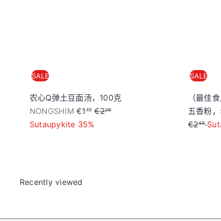
e
r
p
i
r
c
i
e
c
e
SALE
SALE
农心Q弹土豆面汤，100克
（最佳食用
S
R
NONGSHIM
€1
€2
五香粉，
49
29
a
e
Sutaupykite 35%
€2
Sut
49
l
g
e
u
p
l
r
a
Recently viewed
i
r
c
p
e
r