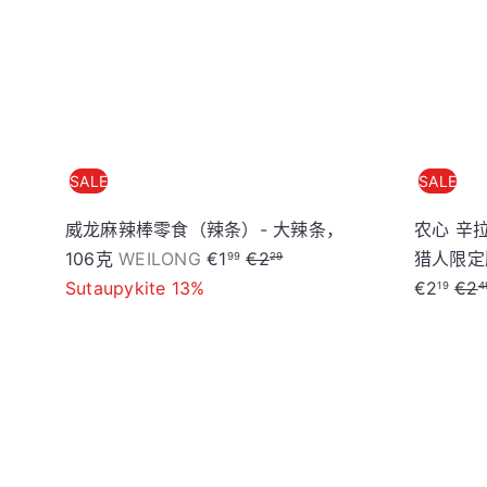
车
SALE
SALE
威龙麻辣棒零食（辣条）- 大辣条，
农心 辛拉面
S
R
106克
WEILONG
€1
€2
猎人限定
99
29
a
e
R
Sutaupykite 13%
€2
€2
19
4
l
g
e
e
u
g
p
l
u
加
r
a
l
入
i
r
a
购
物
c
p
r
车