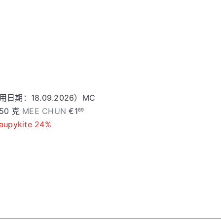
e
c
p
e
r
i
c
e
日期：18.09.2026）MC
S
R
50 克
MEE CHUN
€1
89
a
e
aupykite 24%
l
g
e
u
p
l
r
a
i
r
c
p
e
r