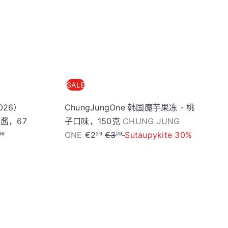
车
SALE
026）
ChungJungOne 韩国魔芋果冻 - 桃
椒酱，67
子口味，150克
CHUNG JUNG
S
R
ONE
€2
€3
Sutaupykite 30%
99
29
29
a
e
l
g
e
u
p
l
r
a
i
r