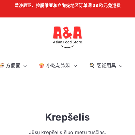
爱沙尼亚、拉脱维亚和立陶宛地区订单满 39 欧元免运费
暂
停
幻
灯
A
片
&
A
A
s
🍜 方便面
🍿 小吃与饮料
🍳 烹饪用具
i
a
n
F
o
o
Krepšelis
d
S
t
Jūsų krepšelis šiuo metu tuščias.