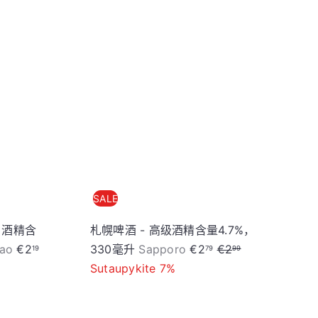
序
加
加
入
入
购
购
物
物
车
车
SALE
，酒精含
札幌啤酒 - 高级酒精含量4.7%，
S
R
S
R
Tao
€2
330毫升
Sapporo
€2
€2
19
79
99
a
e
a
e
Sutaupykite 7%
l
g
l
g
e
u
e
u