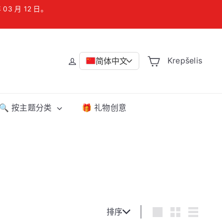
 月 12 日。
Krepšelis
简体中文
>
🔍 按主题分类
🎁 礼物创意
排
排序
Large
Small
List