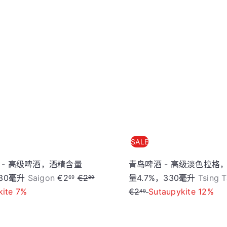
o
r
加
入
e
购
物
车
SALE
 - 高级啤酒，酒精含量
青岛啤酒 - 高级淡色拉格
S
R
330毫升
Saigon
€2
€2
量4.7%，330毫升
Tsing 
69
89
a
e
kite 7%
€2
Sutaupykite 12%
49
l
g
e
u