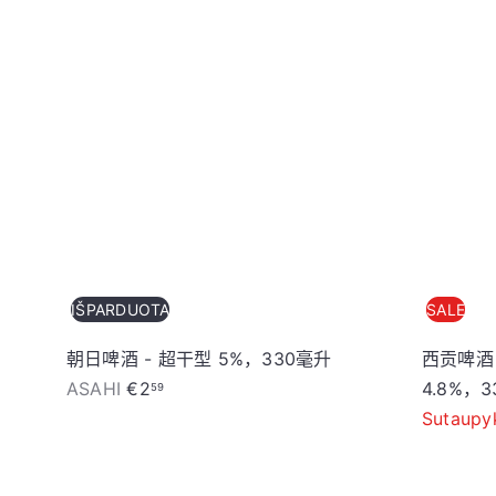
IŠPARDUOTA
SALE
朝日啤酒 - 超干型 5%，330毫升
西贡啤酒
ASAHI
€2
4.8%，
59
Sutaupy