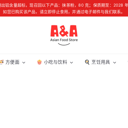
出铝含量超标，现召回以下产品：抹茶粉，80 克；保质期至：2028 年 03
暂
如您已购买该产品，请立即停止食用，并通过电子邮件与我们联系。
爱沙尼亚、拉脱维亚和立陶宛地区订单满 39 欧元免运费
停
幻
灯
A
片
&
A
A
s
🍜 方便面
🍿 小吃与饮料
🍳 烹饪用具
i
a
n
F
o
o
d
S
t