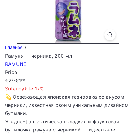
S
t
o
r
e
Главная
Рамунэ — черника, 200 мл
RAMUNE
Price
Regular
Sale
€2
€1
39
99
price
price
Sutaupykite 17%
💫 Освежающая японская газировка со вкусом
черники, известная своим уникальным дизайном
бутылки.
Ягодно-фантастическая сладкая и фруктовая
бутылочка рамунэ с черникой — идеальное