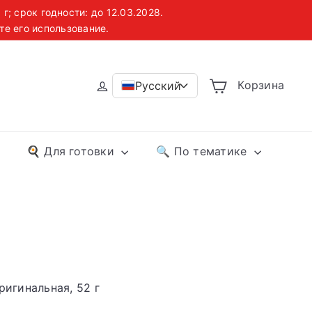
; срок годности: до 12.03.2028.
те его использование.
ве
Корзина
Русский
>
🍳 Для готовки
🔍 По тематике
ригинальная, 52 г