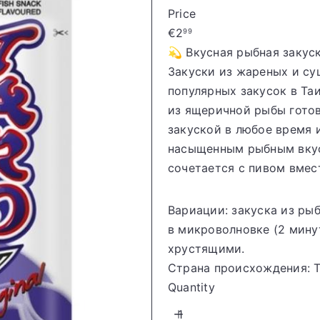
o
Price
r
Regular
€2
99
e
price
💫 Вкусная рыбная закус
Закуски из жареных и с
популярных закусок в Та
из ящеричной рыбы готов
закуской в любое время 
насыщенным рыбным вкус
сочетается с пивом вмес
Вариации: закуска из ры
в микроволновке (2 мину
хрустящими.
Страна происхождения:
Quantity