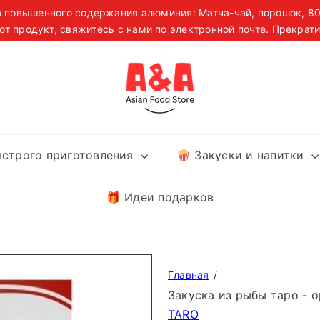
 повышенного содержания алюминия: Матча-чай, порошок, 80 г
Sustabdyti
от продукт, свяжитесь с нами по электронной почте. Прекрати
есплатная доставка заказов от 39 € по Эстонии, Латвии и Лит
skaidrių
demonstraciją
A
&
A
A
s
ыстрого приготовления
🍿 Закуски и напитки
i
a
n
🎁 Идеи подарков
F
o
o
d
Главная
S
Закуска из рыбы таро - о
t
TARO