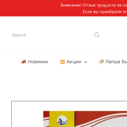
Praleisti
Внимание! Отзыв продукта из-за
turinį
Если вы приобрели эт
Б
Search
📣 Новинки
💥 Акции
🍜 Лапша б