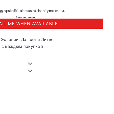
as
apskaičiuojamas atsiskaitymo metu.
Išparduota
AIL ME WHEN AVAILABLE
 Эстонии, Латвии и Литве
ы с каждым покупкой