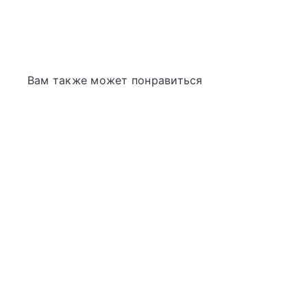
Закуска из рыбы таро - оригинальная, 52 г
TA
Вам также может понравиться
IŠPARDUOTA
Закуска из рыбы
таро -
оригинальная, 52